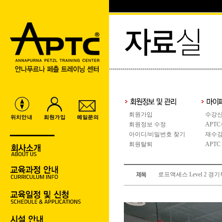
회원가입
수강신
회원정보 수정
APT
아이디/비밀번호 찾기
재수강
회원탈퇴
APTC
로프액세스 Level 2 경기북