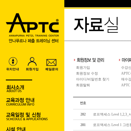
회원가입
수강신
회원정보 수정
APT
아이디/비밀번호 찾기
재수강
회원탈퇴
APTC
282
로프액세스 Level 1,2,3_서
281
로프액세스 Level 1 그린환경,