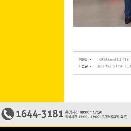
IRATA Level 1,2_개인 (
로프액세스 Level 1_그린