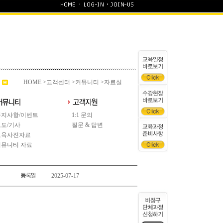
HOME
>
고객센터
>커뮤니티 >자료실
공지사항/이벤트
1:1 문의
보도/기사
질문 & 답변
교육사진자료
커뮤니티 자료
2025-07-17