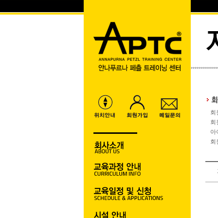
회
회
아
회