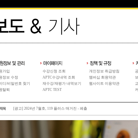
원가입
수강신청 조회
개인정보 취급방침
원정보 수정
APTC수강내역 조회
멤버십 회원약관
이디/비밀번호 찾기
재수강/재평가 내역보기
웹사이트 이용약관
원탈퇴
APTC TEST
[광고] 2024년 7월호, 119 플러스 매거진 - 페츨