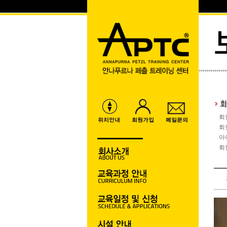
회
회
아
회