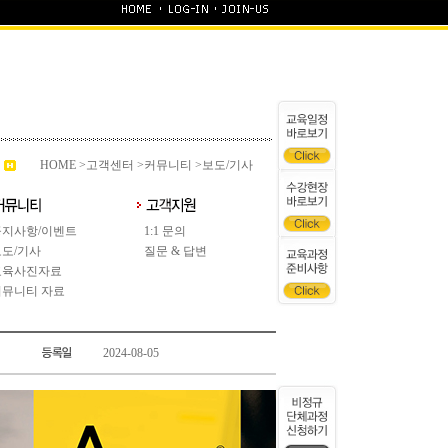
HOME
>
고객센터
>커뮤니티 >보도/기사
공지사항/이벤트
1:1 문의
보도/기사
질문 & 답변
교육사진자료
커뮤니티 자료
2024-08-05