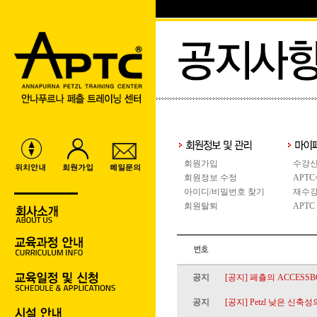
회원가입
수강신
회원정보 수정
APT
아이디/비밀번호 찾기
재수강
회원탈퇴
APTC
공지
[공지] 페츨의 ACCESS
공지
[공지] Petzl 낮은 신